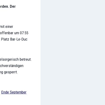
orden. Der
mit einer
e offenbar um 07:55
 Platz Bar-Le-Duc
elsorgerisch betreut.
achverständigen
g gesperrt.
:
Ende September