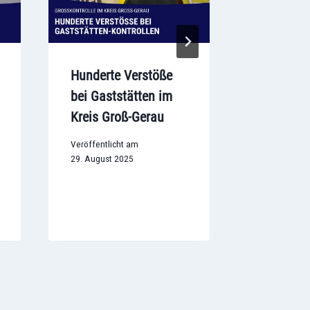
Hunderte Verstöße
Vermisst
bei Gaststätten im
aus Grie
Kreis Groß-Gerau
fast zwe
wieder d
Veröffentlicht am
29. August 2025
Veröffentlic
24. Septemb