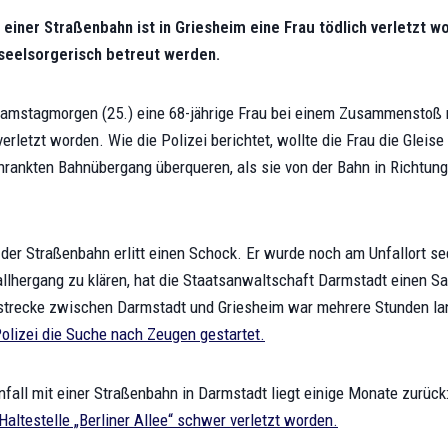
 einer Straßenbahn ist in Griesheim eine Frau tödlich verletzt w
seelsorgerisch betreut werden.
Samstagmorgen (25.) eine 68-jährige Frau bei einem Zusammenstoß 
erletzt worden. Wie die Polizei berichtet, wollte die Frau die Gleis
rankten Bahnübergang überqueren, als sie von der Bahn in Richtung
 der Straßenbahn erlitt einen Schock. Er wurde noch am Unfallort se
lhergang zu klären, hat die Staatsanwaltschaft Darmstadt einen S
strecke zwischen Darmstadt und Griesheim war mehrere Stunden lan
Polizei die Suche nach Zeugen gestartet.
nfall mit einer Straßenbahn in Darmstadt liegt einige Monate zurück
Haltestelle „Berliner Allee“ schwer verletzt worden.