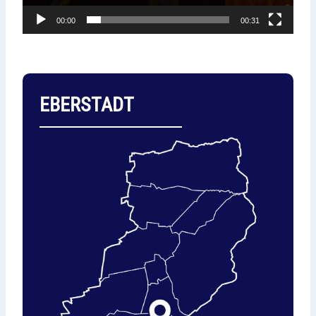
00:00
00:31
EBERSTADT