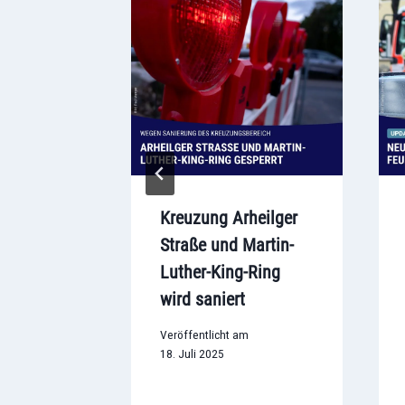
au:
Kreuzung Arheilger
stadt
Straße und Martin-
ilitäts-
Luther-King-Ring
wird saniert
m
Veröffentlicht am
18. Juli 2025