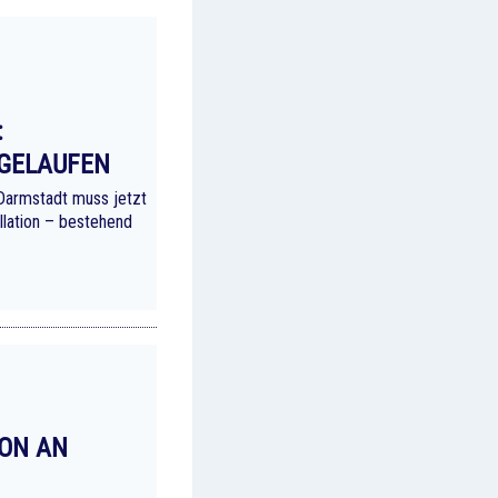
:
GELAUFEN
Darmstadt muss jetzt
llation – bestehend
ION AN