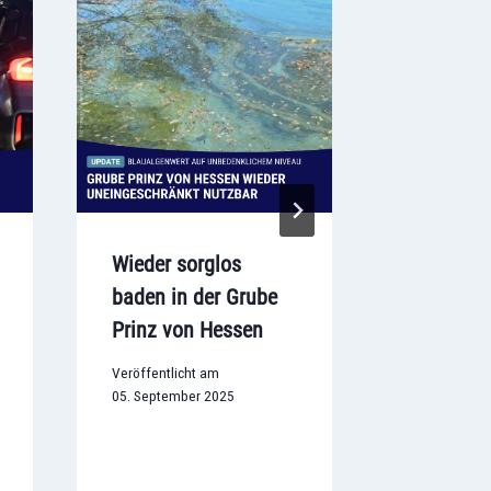
Wieder sorglos
Jugendli
baden in der Grube
Unfall au
Prinz von Hessen
Luther-K
schwer ve
Veröffentlicht am
05. September 2025
Veröffentlic
16. Januar 2