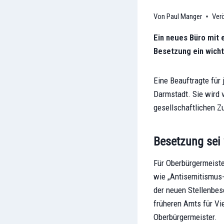
Paul Manger
Verö
Ein neues Büro mit e
Besetzung ein wichti
Eine Beauftragte für
Darmstadt. Sie wird v
gesellschaftlichen Z
Besetzung sei 
Für Oberbürgermeiste
wie „Antisemitismus-
der neuen Stellenbes
früheren Amts für Vi
Oberbürgermeister.