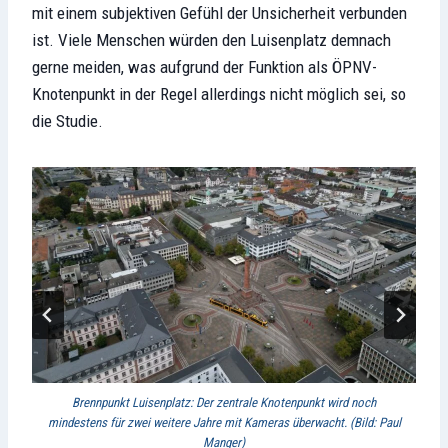
mit einem subjektiven Gefühl der Unsicherheit verbunden
ist. Viele Menschen würden den Luisenplatz demnach
gerne meiden, was aufgrund der Funktion als ÖPNV-
Knotenpunkt in der Regel allerdings nicht möglich sei, so
die Studie.
Brennpunkt Luisenplatz: Der zentrale Knotenpunkt wird noch
Di
mindestens für zwei weitere Jahre mit Kameras überwacht. (Bild: Paul
auf
Manger)