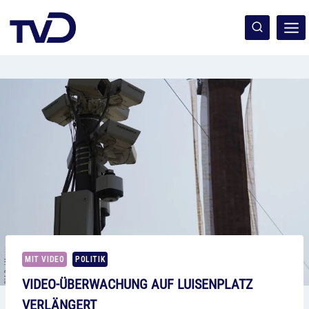
Zum
Inhalt
springen
MIT VIDEO
POLITIK
VIDEO-ÜBERWACHUNG AUF LUISENPLATZ
VERLÄNGERT