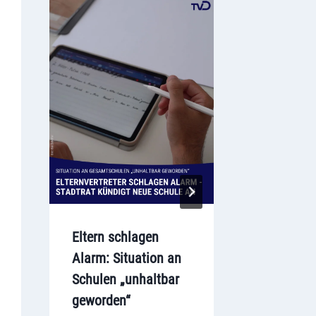
Eltern schlagen
Kriminalp
Alarm: Situation an
ermittel
Schulen „unhaltbar
in Groß-
geworden“
Veröffentlic