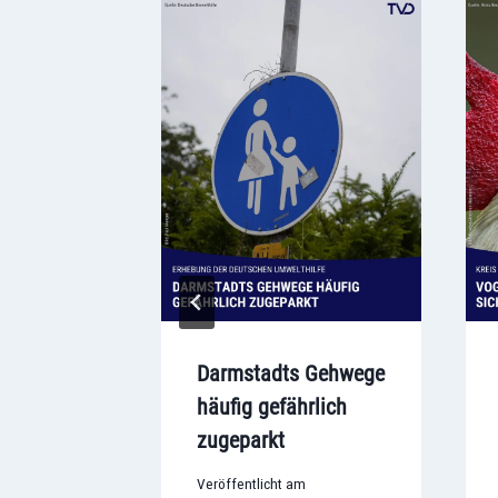
roßbrand:
Darmstadts Gehwege
t einer
häufig gefährlich
 unter
zugeparkt
eifen
Veröffentlicht am