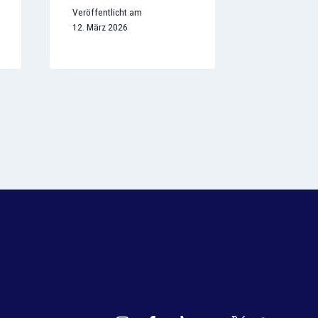
29. Septemb
Veröffentlicht am
12. März 2026